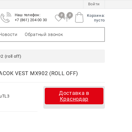
Войти
Наш телефон:
0
0
Корзина:
+7 (861) 204 00 30
пусто
Новости
Обратный звонок
(roll off)
ОК VEST MX902 (ROLL OFF)
Доставка в
uTL3
Краснодар