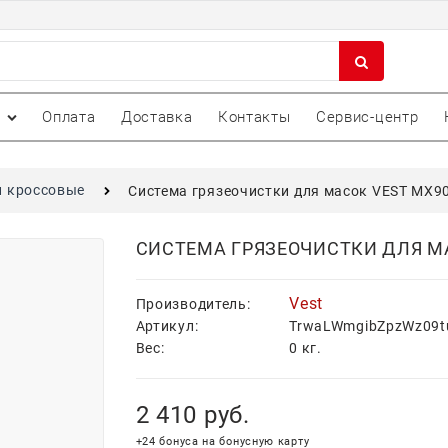
Оплата
Доставка
Контакты
Сервис-центр
и кроссовые
Cистема грязеочистки для масок VEST MX902 
CИСТЕМА ГРЯЗЕОЧИСТКИ ДЛЯ МАС
Vest
Производитель:
Артикул:
TrwaLWmgibZpzWz09t
Вес:
0
кг.
2 410
 руб.
+24 бонуса на бонусную карту