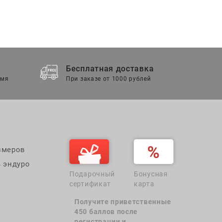
Бесплатная доставка
емя
При заказе от 1000 рублей
змеров
 эндуро
Подарочный
Бонусная
сертификат
карта
Получите приветственные
450 баллов после
регистрации и