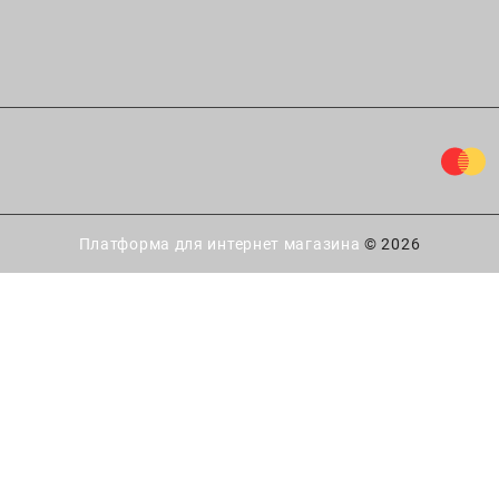
Платформа для интернет магазина
© 2026
ытайте удачу!
 есть
шанс выиграть скидку
купку в интернет-магазине