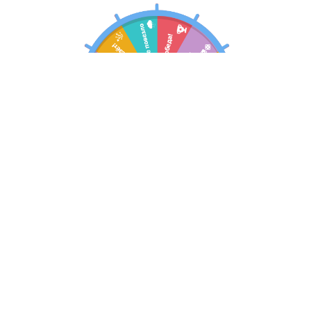
Испытайте удачу!
У Вас есть
шанс выиграть скидку
на
покупку в интернет-магазине или в одном
из наших салонов!
Результат придет на Вашу эл почту 👇