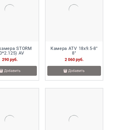
камера STORM
Камера ATV 18x9.5-8"
(20*2.125) AV
8"
290
 руб.
2 060
 руб.
Добавить
Добавить