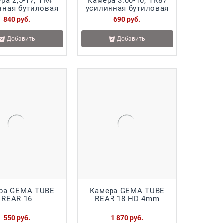
ра 2,5-17, TR4
Камера 3.00-10, TR87
нная бутиловая
усилинная бутиловая
840
 руб.
690
 руб.
Добавить
Добавить
ра GEMA TUBE
Камера GEMA TUBE
REAR 16
REAR 18 HD 4mm
550
 руб.
1 870
 руб.