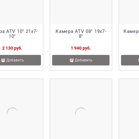
а ATV 10" 21x7-
Камера ATV 08" 19x7-
Камера
10"
8"
2 130
 руб.
1 940
 руб.
Добавить
Добавить