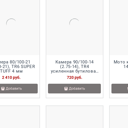
ера 80/100-21
Камера 90/100-14
Мото к
0-21), TR6 SUPER
(2.75-14), TR4
1
TUFF 4 мм
усиленная бутиловая
Питбайк
2 410
 руб.
720
 руб.
Добавить
Добавить