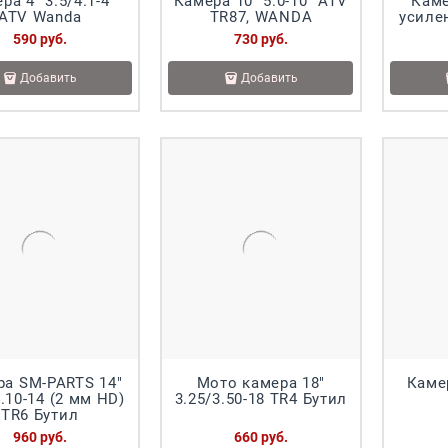
ра 4" 3.5/4.1-4"
Камера 10" 5.0-10" ATV
Каме
ATV Wanda
ТR87, WANDA
усиле
590
 руб.
730
 руб.
Добавить
Добавить
ра SM-PARTS 14"
Мото камера 18"
Каме
4.10-14 (2 мм HD)
3.25/3.50-18 TR4 Бутил
TR6 Бутил
960
 руб.
660
 руб.