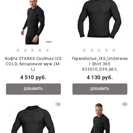
Кофта STARKS Coolmax ICE
Термобелье_IXS_Underwea
COLD, бесшовное муж.(M-
r Shirt 365
L)
X33010_039_M/L
4 510
 руб.
4 130
 руб.
ДОБАВИТЬ
ДОБАВИТЬ