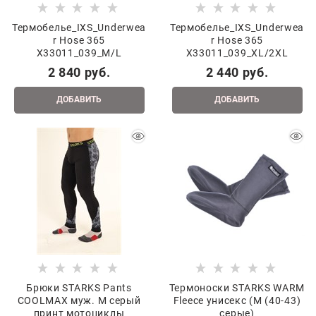
Термобелье_IXS_Underwea
Термобелье_IXS_Underwea
r Hose 365
r Hose 365
X33011_039_M/L
X33011_039_XL/2XL
2 840
 руб.
2 440
 руб.
ДОБАВИТЬ
ДОБАВИТЬ
Брюки STARKS Pants
Термоноски STARKS WARM
COOLMAX муж. M серый
Fleece унисекс (M (40-43)
принт мотоциклы
серые)