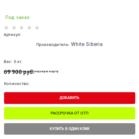
Под заказ
Артикул:
White Siberia
Производитель:
Вес:
0
кг.
69 900
 руб.
+699 бонусов на бонусную карту
Количество:
ДОБАВИТЬ
РАССРОЧКА ОТ ОТП
КУПИТЬ В ОДИН КЛИК