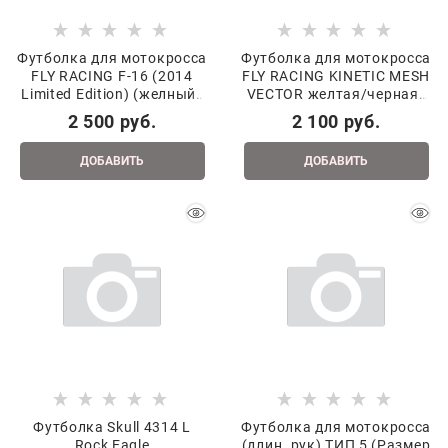
Футболка для мотокросса
Футболка для мотокросса
FLY RACING F-16 (2014
FLY RACING KINETIC MESH
Limited Edition) (желный/
VECTOR желтая/черная/
синий/черный, M павлик
оранжевая XL
2 500
 руб.
2 100
 руб.
ДОБАВИТЬ
ДОБАВИТЬ
Футболка Skull 4314 L
Футболка для мотокросса
Rock Eagle
(длин. рук) ТИП 5 (Размер