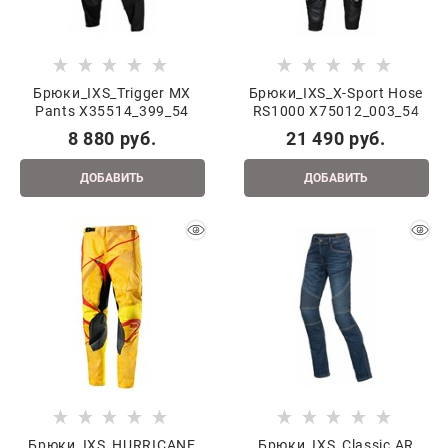
Брюки_IXS_Trigger MX
Брюки_IXS_X-Sport Hose
Pants X35514_399_54
RS1000 X75012_003_54
8 880
 руб.
21 490
 руб.
ДОБАВИТЬ
ДОБАВИТЬ
Брюки_IXS_HURRICANE
Брюки_IXS_Classic AR