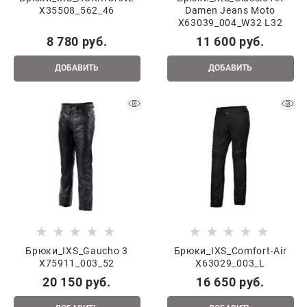
X35508_562_46
Damen Jeans Moto
X63039_004_W32 L32
8 780
 руб.
11 600
 руб.
ДОБАВИТЬ
ДОБАВИТЬ
Брюки_IXS_Gaucho 3
Брюки_IXS_Comfort-Air
X75911_003_52
X63029_003_L
20 150
 руб.
16 650
 руб.