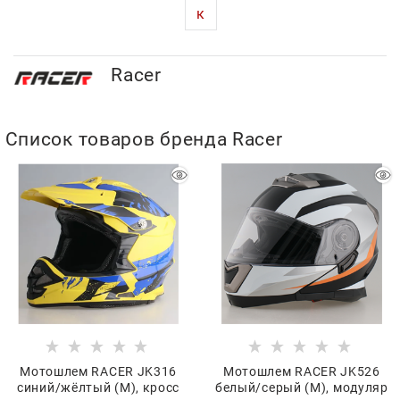
к
Racer
Список товаров бренда Racer
Мотошлем RACER JK316
Мотошлем RACER JK526
синий/жёлтый (M), кросс
белый/серый (M), модуляр