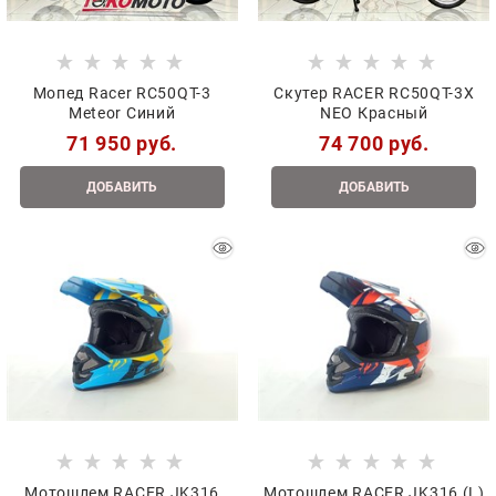
Мопед Racer RC50QT-3
Скутер RACER RC50QT-3X
Meteor Синий
NEO Красный
71 950
 руб.
74 700
 руб.
ДОБАВИТЬ
ДОБАВИТЬ
Мотошлем RACER JK316
Мотошлем RACER JK316 (L)