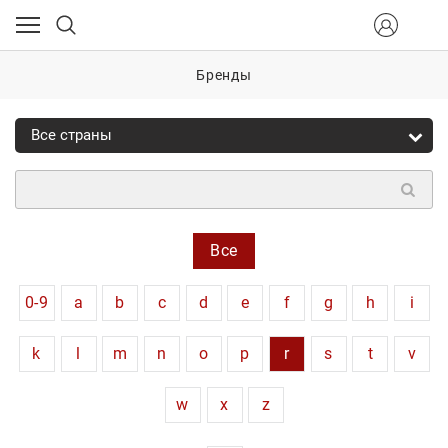
Бренды
Все
0-9
a
b
c
d
e
f
g
h
i
k
l
m
n
o
p
r
s
t
v
w
x
z