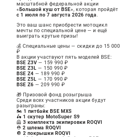
масштабной федеральной акции
«
Большой куш от BSE
», которая пройдёт
с 1 июля по 7 августа 2026 года
.
Это ваш шанс приобрести мотоцикл
мечты по специальной цене — и ещё
выиграть крутые призы!
💰 Специальные цены — скидки до 15 000
₽
В акции участвуют пять моделей BSE:
BSE Z3V
— 159 990 ₽
BSE Z3L
— 150 990 ₽
BSE Z4
— 189 990 ₽
BSE Z5L
— 170 990 ₽
BSE Z6
— 209 990 ₽
🎁 Призовой фонд розыгрыша
Среди всех участников акции будут
разыграны:
🏍️
1 питбайк BSE MXS
🛵
1 скутер MotoSuper S9
🦺
3 комплекта экипировки ROQVI
⛑️
2 шлема ROQVI
🔘
2 покрышки ROQVI