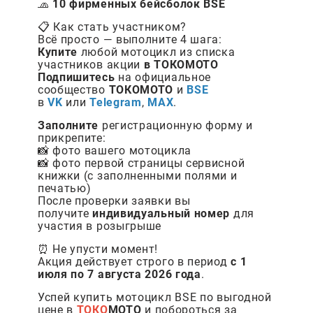
🧢
10 фирменных бейсболок BSE
📋 Как стать участником?
Всё просто — выполните 4 шага:
Купите
любой мотоцикл из списка
участников акции
в ТОКОМОТО
Подпишитесь
на официальное
сообщество
ТОКОМОТО
и
BSE
в
VK
или
Telegram
,
MAX
.
Заполните
регистрационную форму и
прикрепите:
📸 фото вашего мотоцикла
📸 фото первой страницы сервисной
книжки (с заполненными полями и
печатью)
После проверки заявки вы
получите
индивидуальный номер
для
участия в розыгрыше
⏰ Не упусти момент!
Акция действует строго в период
с 1
июля по 7 августа 2026 года
.
Успей купить мотоцикл BSE по выгодной
цене в
ТОКО
МОТО
и побороться за