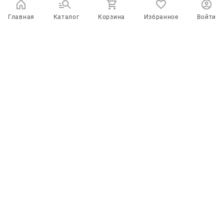
Главная
Каталог
Корзина
Избранное
Войти
Испытайте удачу!
У Вас есть
шанс выиграть скидку
на
покупку в интернет-магазине или в одном