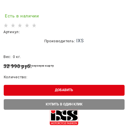
Есть в наличии
Артикул:
IXS
Производитель:
Вес:
0
кг.
32 990
 руб.
+330 бонусов на бонусную карту
Количество:
ДОБАВИТЬ
КУПИТЬ В ОДИН КЛИК