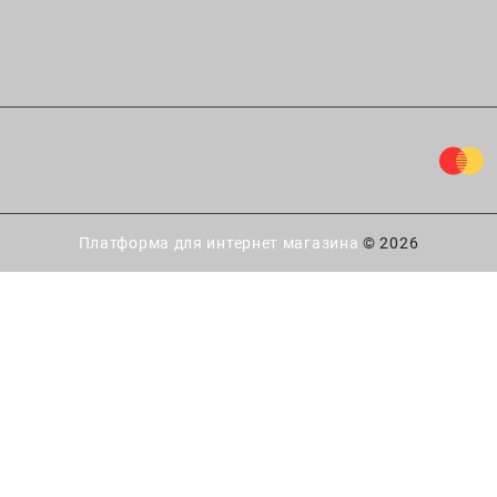
Платформа для интернет магазина
© 2026
ытайте удачу!
 есть
шанс выиграть скидку
купку в интернет-магазине