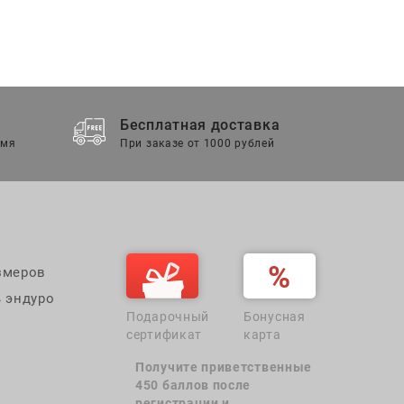
Бесплатная доставка
емя
При заказе от 1000 рублей
змеров
 эндуро
Подарочный
Бонусная
сертификат
карта
Получите приветственные
450 баллов после
регистрации и