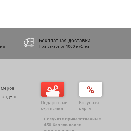
Бесплатная доставка
емя
При заказе от 1000 рублей
змеров
 эндуро
Подарочный
Бонусная
сертификат
карта
Получите приветственные
450 баллов после
регистрации и