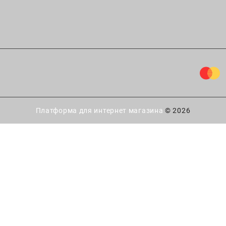
Платформа для интернет магазина
© 2026
ытайте удачу!
 есть
шанс выиграть скидку
купку в интернет-магазине