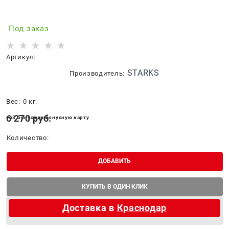
Под заказ
Артикул:
STARKS
Производитель:
Вес:
0
кг.
6 270
 руб.
+63 бонуса на бонусную карту
Количество:
ДОБАВИТЬ
КУПИТЬ В ОДИН КЛИК
Доставка в
Краснодар