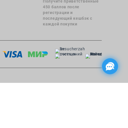
Получите приветственные
450 баллов после
регистрации и
последующий кешбэк с
каждой покупки