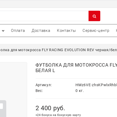
Оплата
Доставка
Контакты
Сервис-центр
олка для мотокросса FLY RACING EVOLUTION REV черная/бел
ФУТБОЛКА ДЛЯ МОТОКРОССА FLY 
БЕЛАЯ L
Артикул:
HMz6VE-zhsKPwlxRhb
Вес:
0
кг.
2 400
 руб.
+24 бонуса на бонусную карту