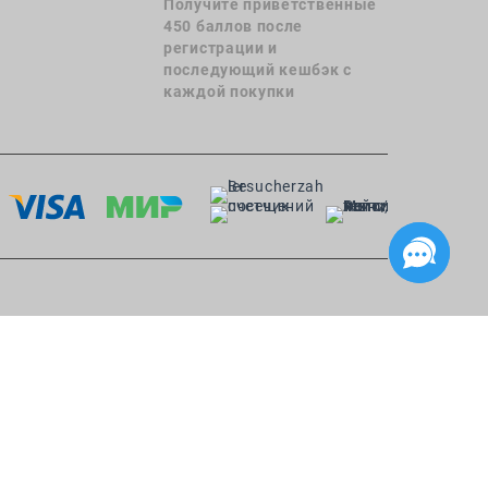
Получите приветственные
450 баллов после
регистрации и
последующий кешбэк с
каждой покупки