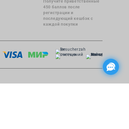
Получите приветственные
450 баллов после
регистрации и
последующий кешбэк с
каждой покупки