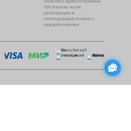
Получите приветственные
450 баллов после
регистрации и
последующий кешбэк с
каждой покупки