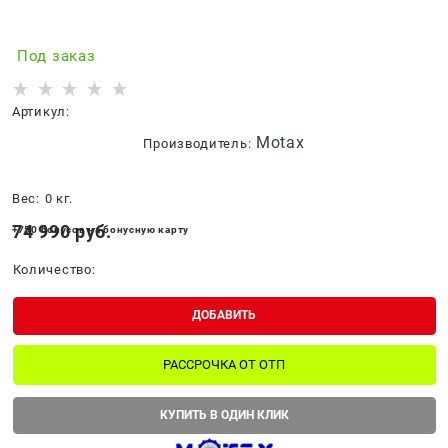
Под заказ
Артикул:
Motax
Производитель:
Вес:
0
кг.
74 990
 руб.
+750 бонусов на бонусную карту
Количество:
ДОБАВИТЬ
РАССРОЧКА ОТ ОТП
КУПИТЬ В ОДИН КЛИК