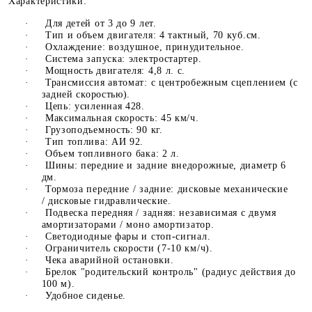
Характеристики:
·
Для детей от 3 до 9 лет.
·
Тип и объем двигателя: 4 тактный, 70 куб.см.
·
Охлаждение: воздушное, принудительное.
·
Система запуска: электростартер.
·
Мощность двигателя: 4,8 л. с.
·
Трансмиссия автомат: с центробежным сцеплением (с
задней скоростью).
·
Цепь: усиленная 428.
·
Максимальная скорость: 45 км/ч.
·
Грузоподъемность: 90 кг.
·
Тип топлива: АИ 92.
·
Объем топливного бака: 2 л.
·
Шины: передние и задние внедорожные, диаметр 6
дм.
·
Тормоза передние / задние: дисковые механические
/ дисковые гидравлические.
·
Подвеска передняя / задняя: независимая с двумя
амортизаторами / моно амортизатор.
·
Светодиодные фары и стоп-сигнал.
·
Ограничитель скорости (7-10 км/ч).
·
Чека аварийной остановки.
·
Брелок "родительский контроль" (радиус действия до
100 м).
·
Удобное сиденье.