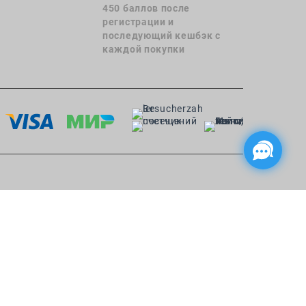
450 баллов после
регистрации и
последующий кешбэк с
каждой покупки