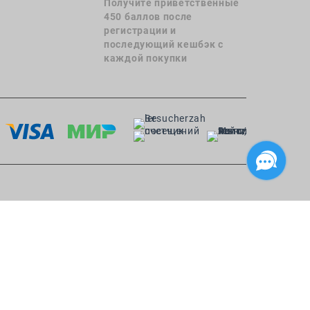
Получите приветственные
450 баллов после
регистрации и
последующий кешбэк с
каждой покупки