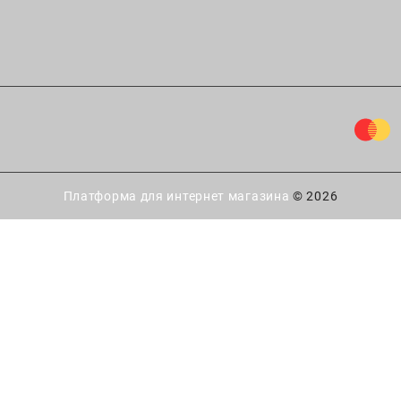
Платформа для интернет магазина
© 2026
ытайте удачу!
 есть
шанс выиграть скидку
купку в интернет-магазине