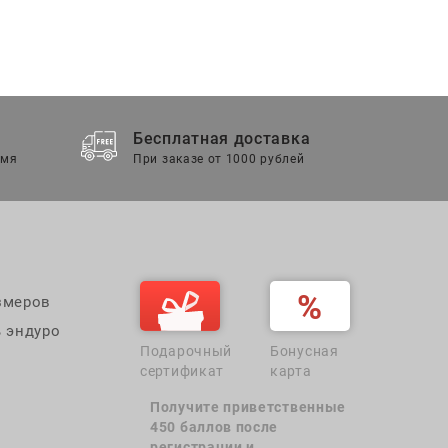
Бесплатная доставка
емя
При заказе от 1000 рублей
змеров
 эндуро
Подарочный
Бонусная
сертификат
карта
Получите приветственные
450 баллов после
регистрации и