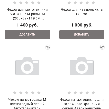
Чехол для мототехники
Чехол для квадроцикла
SCOOTER-M разм. M
SS.Pro
(203x89x119 см)
серебристый 020084-773-
1 400
 руб.
1 000
 руб.
8678
ДОБАВИТЬ
ДОБАВИТЬ
Чехол на мотоцикл M
Чехол на мотоцикл L для
всепогодный серый
гаражного хранения
АвтоХранитель
серый АвтоХранитель