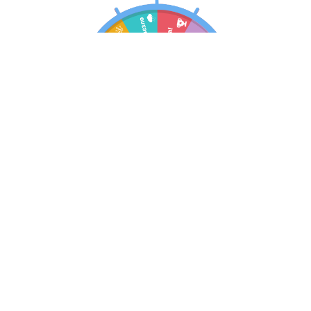
Испытайте удачу!
У Вас есть
шанс выиграть скидку
на
покупку в интернет-магазине или в одном
из наших салонов!
Результат придет на Вашу эл почту 👇