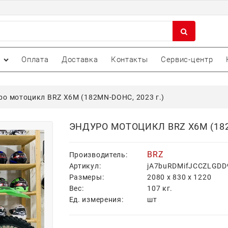
Оплата
Доставка
Контакты
Сервис-центр
ро мотоцикл BRZ X6M (182MN-DOHC, 2023 г.)
ЭНДУРО МОТОЦИКЛ BRZ X6M (182M
BRZ
Производитель:
Артикул:
jA7buRDMifJCCZLGD
Размеры:
2080
x
830
x
1220
Вес:
107
кг.
Ед. измерения:
шт