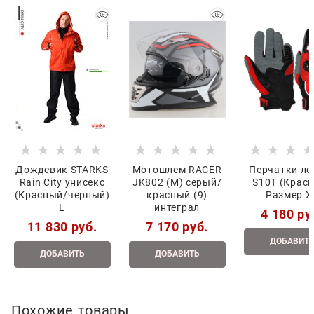
Дождевик STARKS
Мотошлем RACER
Перчатки ле
Rain City унисекс
JK802 (M) серый/
S10T (Крас
(Красный/черный)
красный (9)
Размер X
L
интеграл
4 180
 ру
11 830
 руб.
7 170
 руб.
ДОБАВИТ
ДОБАВИТЬ
ДОБАВИТЬ
Похожие товары