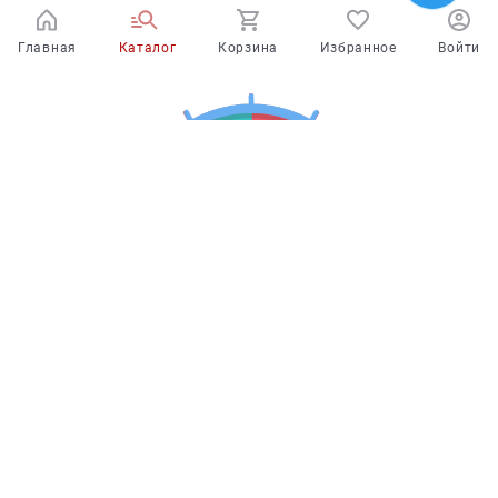
Главная
Каталог
Корзина
Избранное
Войти
Испытайте удачу!
У Вас есть
шанс выиграть скидку
на
покупку в интернет-магазине или в одном