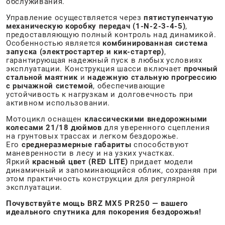
обслуживания.
Управление осуществляется через
пятиступенчатую
механическую коробку передач (1-N-2-3-4-5)
,
предоставляющую полный контроль над динамикой.
Особенностью является
комбинированная система
запуска (электростартер и кик-стартер)
,
гарантирующая надежный пуск в любых условиях
эксплуатации. Конструкция шасси включает
прочный
стальной маятник
и
надежную стальную прогрессию
с рычажной системой
, обеспечивающие
устойчивость к нагрузкам и долговечность при
активном использовании.
Мотоцикл оснащен
классическими внедорожными
колесами 21/18 дюймов
для уверенного сцепления
на грунтовых трассах и легком бездорожье.
Его
среднеразмерные габариты
способствуют
маневренности в лесу и на узких участках.
Яркий
красный цвет (RED LITE)
придает модели
динамичный и запоминающийся облик, сохраняя при
этом практичность конструкции для регулярной
эксплуатации.
Почувствуйте мощь BRZ MX5 PR250 — вашего
идеального спутника для покорения бездорожья!