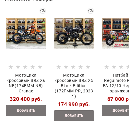
Мотоцикл
Мотоцикл
Питбайк
кроссовый BRZ X6
кроссовый BRZ X5
Regulmoto P
NB(174FMM-NB)
Black Edition
EA 12/10 Че
Orange
(172FMM-PR, 2023
оранжев
г.)
320 400
 руб.
67 000
 р
174 990
 руб.
ДОБАВИТЬ
ДОБАВИТ
ДОБАВИТЬ