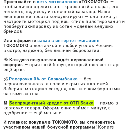
Приезжайте в
сеть мотосалонов
«ТОКОМОТО»
—
чтобы лично оценить этот кроссовый аппарат, его
лёгкость, подвеску и гоночный характер. Наши
эксперты не просто консультируют — они помогут
настроить мотоцикл под ваш стиль пилотирования и
подберут экипировку из сотен моделей ведущих
брендов.
Или оформите
заказ в интернет-магазине
ТОКОМОТО
с доставкой в любой уголок России.
Быстро, надёжно, без лишней бюрократии.
🎁
Каждого покупателя ждёт персональный
сюрприз
— приятный бонус, который сделает старт
ещё ярче.
💰
Рассрочка 0% от Совкомбанка
— без
первоначального взноса и скрытых платежей.
Заберите мотоцикл сегодня, платите комфортными
частями завтра.
🏦
Беспроцентный кредит от ОТП Банка
— прямо в
карточке товара. Оформление займёт минуту, а
одобрение — ещё меньше.
И главное: покупая в ТОКОМОТО, вы становитесь
участником нашей бонусной программы!
Копите