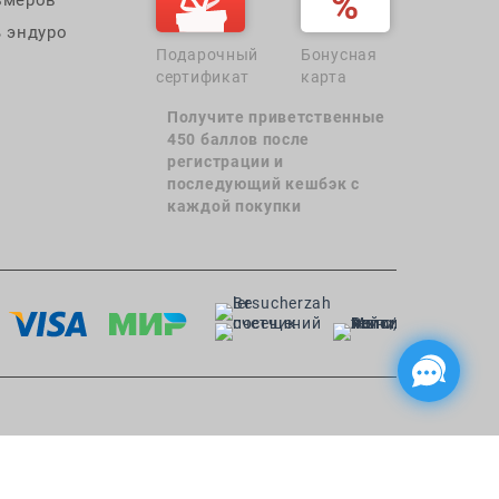
 эндуро
Подарочный
Бонусная
сертификат
карта
Получите приветственные
450 баллов после
регистрации и
последующий кешбэк с
каждой покупки