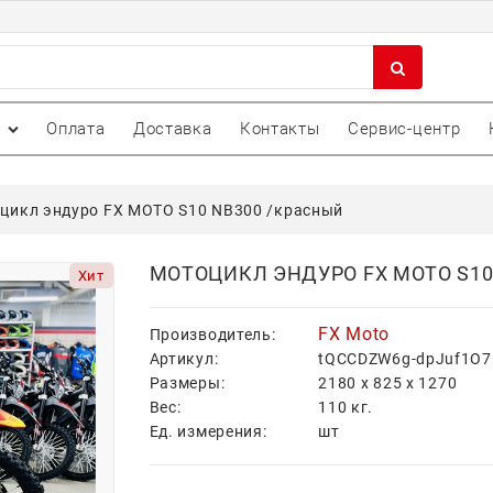
Оплата
Доставка
Контакты
Сервис-центр
цикл эндуро FX MOTO S10 NB300 /красный
МОТОЦИКЛ ЭНДУРО FX MOTO S10
Хит
FX Moto
Производитель:
Артикул:
tQCCDZW6g-dpJuf1O7
Размеры:
2180
x
825
x
1270
Вес:
110
кг.
Ед. измерения:
шт