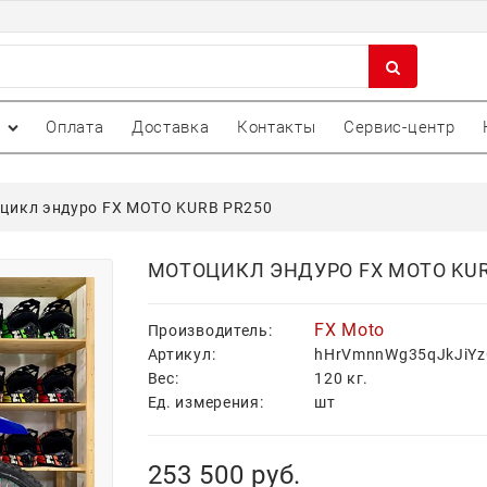
Оплата
Доставка
Контакты
Сервис-центр
цикл эндуро FX MOTO KURB PR250
МОТОЦИКЛ ЭНДУРО FX MOTO KUR
FX Moto
Производитель:
Артикул:
hHrVmnnWg35qJkJiYz
Вес:
120
кг.
Ед. измерения:
шт
253 500
 руб.