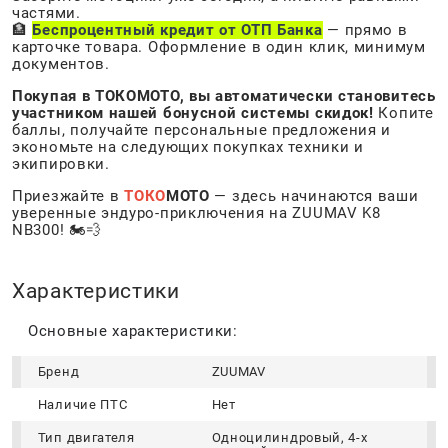
частями.
🏦
Беспроцентный кредит от ОТП Банка
— прямо в
карточке товара. Оформление в один клик, минимум
документов.
Покупая в ТОКОМОТО, вы автоматически становитесь
участником нашей бонусной системы скидок!
Копите
баллы, получайте персональные предложения и
экономьте на следующих покупках техники и
экипировки.
Приезжайте в
ТОКО
МОТО
— здесь начинаются ваши
уверенные эндуро-приключения на ZUUMAV K8
NB300! 🏍️💨
Характеристики
Основные характеристики:
Бренд
ZUUMAV
Наличие ПТС
Нет
Тип двигателя
Одноцилиндровый, 4-х