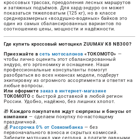
кроссовых трассах, преодоления лесных маршрутов
и затяжных подъёмов. Для хард-эндуро он может
показаться тяжеловатым (125 кг), но в классе
среднеразмерных «воздушно-водяных» байков это
один из самых сбалансированных вариантов по
соотношению цены, мощности и надёжности.
Где купить кроссовый мотоцикл ZUUMAV K8 NB300?
Приезжайте в
сеть мотосалонов
«ТОКОМОТО»
—
чтобы лично оценить этот сбалансированный
эндуро, его эргономику и оснащение. Наши
профессиональные консультанты помогут
разобраться во всех нюансах модели, подберут
экипировку из огромного ассортимента и ответят на
любые вопросы.
Или оформите
заказ в интернет-магазине
ТОКОМОТО
с быстрой доставкой в любой регион
России. Удобно, надёжно, без лишних хлопот.
🎁
Каждого покупателя ждут сюрпризы и бонусы от
компании
— сделаем покупку по-настоящему
праздничной.
💰
Рассрочка 0% от Совкомбанка
— без
первоначального взноса и скрытых комиссий.
Заберите мотоцикл уже сегодня, а платите равными