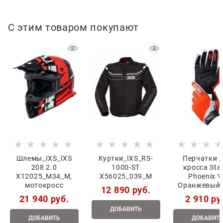
С этим товаром покупают
Шлемы_IXS_IXS
Куртки_IXS_RS-
Перчатки 
208 2.0
1000-ST
кросса Sta
X12025_M34_M,
X56025_039_M
Phoenix V
мотокросс
Оранжевый 
12 890
 руб.
21 940
 руб.
2 910
 ру
ДОБАВИТЬ
ДОБАВИТЬ
ДОБАВИТ