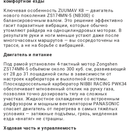
комфортной езды
Ключевая особенность ZUUMAV K8 — двигатель
нового поколения ZS174MN-5 (NB300) с
балансировочным валом. Это решение эффективно
гасит паразитные вибрации, которые обычно
утомляют райдера на одноцилиндровых моторах. В
результате руки и ноги меньше устают даже после
многочасовых маршрутов — вы сосредоточены на
трассе, а не на борьбе с вибрацией.
Двигатель и питание
Под рамой установлен 4-тактный мотор Zongshen
ZS174MN-5 объёмом около 300 куб. см, развивающий
от 28 до 31 лошадиной силы в зависимости от
настроек карбюратора и выхлопной системы.
Плоскодроссельный карбюратор NIBBI RACING PWK34
обеспечивает мгновенный отклик на ручку газа,
позволяя точно дозировать тягу на сложных
участках. Жидкостное охлаждение со встроенным
диффузором и мощным вентилятором PANASONIC
спасает двигатель от перегрева в самых тяжёлых
условиях — затяжные подъёмы, грязь, медленная
езда «внатяг» не страшны.
Ходовая часть и управляемость