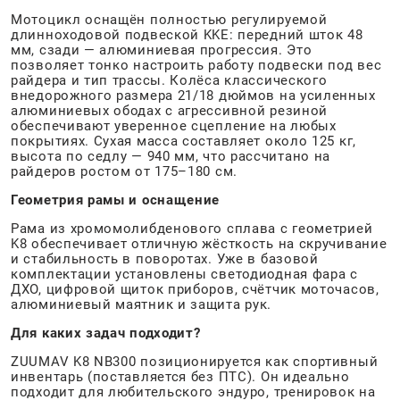
Мотоцикл оснащён полностью регулируемой
длинноходовой подвеской KKE: передний шток 48
мм, сзади — алюминиевая прогрессия. Это
позволяет тонко настроить работу подвески под вес
райдера и тип трассы. Колёса классического
внедорожного размера 21/18 дюймов на усиленных
алюминиевых ободах с агрессивной резиной
обеспечивают уверенное сцепление на любых
покрытиях. Сухая масса составляет около 125 кг,
высота по седлу — 940 мм, что рассчитано на
райдеров ростом от 175–180 см.
Геометрия рамы и оснащение
Рама из хромомолибденового сплава с геометрией
K8 обеспечивает отличную жёсткость на скручивание
и стабильность в поворотах. Уже в базовой
комплектации установлены светодиодная фара с
ДХО, цифровой щиток приборов, счётчик моточасов,
алюминиевый маятник и защита рук.
Для каких задач подходит?
ZUUMAV K8 NB300 позиционируется как спортивный
инвентарь (поставляется без ПТС). Он идеально
подходит для любительского эндуро, тренировок на