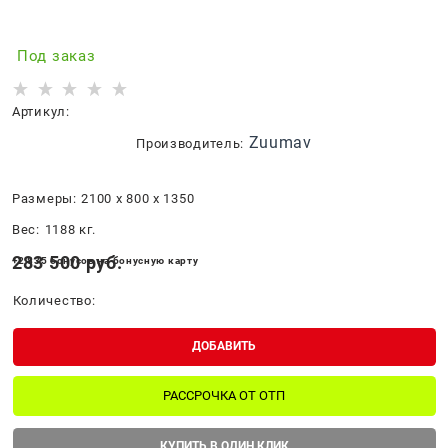
Под заказ
Артикул:
Zuumav
Производитель:
Размеры:
2100 x 800 x 1350
Вес:
1188
кг.
283 500
 руб.
+2 835 бонусов на бонусную карту
Количество:
ДОБАВИТЬ
РАССРОЧКА ОТ ОТП
КУПИТЬ В ОДИН КЛИК